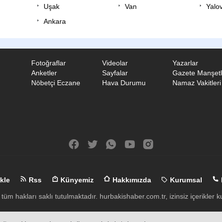
Uşak
Van
Yalo
Ankara
Fotoğraflar
Videolar
Yazarlar
Anketler
Sayfalar
Gazete Manşetl
Nöbetçi Eczane
Hava Durumu
Namaz Vakitleri
kle
Rss
Künyemiz
Hakkımızda
Kurumsal
 tüm hakları saklı tutulmaktadır. hurbakishaber.com.tr, izinsiz içerikler
Haber Yazılımı:
Haber Sistemleri