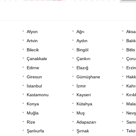
Afyon
Ağrı
Aksa
Artvin
Aydın
Balık
Bilecik
Bingöl
Bitlis
Çanakkale
Çankırı
Çor
Edirne
Elazığ
Erzi
Giresun
Gümüşhane
Hakk
İstanbul
İzmir
Kah
Kastamonu
Kayseri
Kırık
Konya
Kütahya
Mala
Muğla
Muş
Nevş
Rize
Adapazarı
Sam
Şanlıurfa
Şırnak
Teki