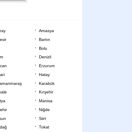
ray
Amasya
esir
Bartın
Bolu
um
Denizli
ncan
Erzurum
ari
Hatay
ramanmaraş
Karabük
kale
Kırşehir
tya
Manisa
ehir
Niğde
sun
Siirt
rdağ
Tokat