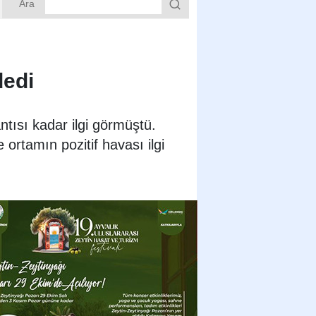
Ara
dedi
ısı kadar ilgi görmüştü.
 ortamın pozitif havası ilgi