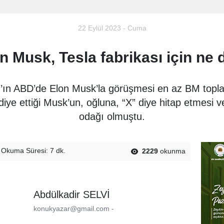
22 Eylül 2023 - Cuma
n Musk, Tesla fabrikası için ne 
n ABD’de Elon Musk’la görüşmesi en az BM toplant
iye ettiği Musk’un, oğluna, “X” diye hitap etmesi ve
odağı olmuştu.
Okuma Süresi: 7 dk.
2229
okunma
Abdülkadir SELVİ
konukyazar@gmail.com -