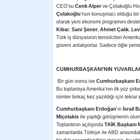
CEO’su
Cenk Alper
ve Çolakoğlu Ho
Çolakoğlu
’nun konuşmacı olduğu bir
olarak yeni ekonomi programını destekl
Kibar
,
Sani Şener
,
Ahmet Çalık
,
Lev
Türk iş dünyasının temsilcileri Ameri
güveni anlatıyorlar. Sadece öğle yeme
CUMHURBAŞKANI’NIN YUVARLAK
Bir gün sonra ise
Cumhurbaşkanı E
Bu toplantıya Amerika’nın ilk yüz şirket
isimler birkaç kez yazıldığı için tekra
Cumhurbaşkanı Erdoğan
’ın
İsrail
Miçotakis
ile yaptığı görüşmenin oluml
Toplantının açılışında
TAİK Başkanı 
zamanlarda Türkiye ile ABD arasındaki i