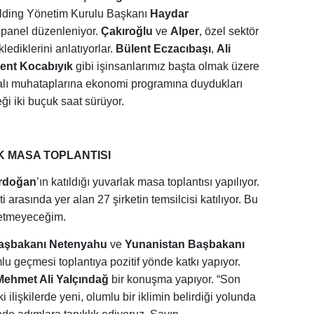
lding Yönetim Kurulu Başkanı
Haydar
 panel düzenleniyor.
Çakıroğlu
ve
Alper
, özel sektör
ediklerini anlatıyorlar.
Bülent Eczacıbaşı
,
Ali
ent Kocabıyık
gibi işinsanlarımız başta olmak üzere
kalı muhataplarına ekonomi programına duydukları
ği iki buçuk saat sürüyor.
 MASA TOPLANTISI
rdoğan
’ın katıldığı yuvarlak masa toplantısı yapılıyor.
i arasında yer alan 27 şirketin temsilcisi katılıyor. Bu
r etmeyeceğim.
 Başbakanı Netenyahu
ve
Yunanistan Başbakanı
u geçmesi toplantıya pozitif yönde katkı yapıyor.
Mehmet Ali Yalçındağ
bir konuşma yapıyor. “Son
lişkilerde yeni, olumlu bir iklimin belirdiği yolunda