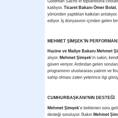
Goldman Sachs’ın toplantısına ciroları 
katılıyor.
Ticaret Bakanı Ömer Bolat
,
yönünden yaptıkları katkıları anlatıyor
ediyor. İş dünyasının içinden gelen bir
MEHMET ŞİMŞEK’İN PERFORMAN
Hazine ve Maliye Bakanı Mehmet Ş
alıyor.
Mehmet Şimşek
’in sakin, ken
güven veriyor. Ardından gelen sorula
programının uluslararası yatırım ve fin
sahip olması zaten yeterince ilgi görüy
CUMHURBAŞKANI’NIN DESTEĞİ
Mehmet Şimşek
’e beklenen soru geli
desteği soruluyor. Bakın
Mehmet Şi