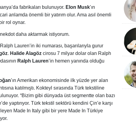
anya’da fabrikaları bulunuyor.
Elon Musk
’ın
icari anlamda önemli bir yatırım olur. Ama asıl önemli
bir rol oynar.
anekdot daha aktarmak istiyorum.
Ralph Lauren’in iki numarası, başarılarıyla gurur
agöz
.
Halide Alagöz
cirosu 7 milyar dolar olan Ralph
 Odasının
Ralph Lauren
’in hemen yanında olduğu
oğan
’ın Amerikan ekonomisinde ilk yüzde yer alan
tısına katılmıştı. Kokteyl sırasında Türk tekstiline
ulunuyor. “Bizim gibi dünyada üst segmentte olan bazı
e’de yaptırıyor. Türk tekstil sektörü kendini Çin’e karşı
eleyen Made In Italy gibi bir yere Made In Türkiye
yor.