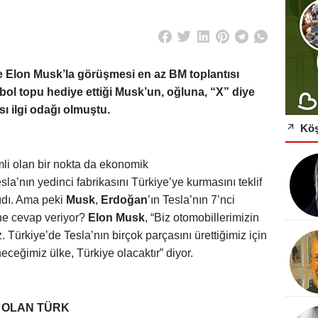
Elon Musk’la görüşmesi en az BM toplantısı
tbol topu hediye ettiği Musk’un, oğluna, “X” diye
sı ilgi odağı olmuştu.
Köşe
i olan bir nokta da ekonomik
esla’nın yedinci fabrikasını Türkiye’ye kurmasını teklif
ıdı. Ama peki
Musk
,
Erdoğan
’ın Tesla’nın 7’nci
 ne cevap veriyor?
Elon Musk
, “Biz otomobillerimizin
. Türkiye’de Tesla’nın birçok parçasını ürettiğimiz için
ceğimiz ülke, Türkiye olacaktır” diyor.
I OLAN TÜRK