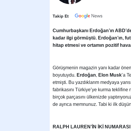
Takip Et
Cumhurbaşkanı Erdoğan’ın ABD’de 
kadar ilgi görmüştü. Erdoğan’ın, fu
hitap etmesi ve ortamın pozitif hava
Görüşmenin magazin yanı kadar öneml
boyutuydu.
Erdoğan
,
Elon Musk
’a T
etmişti. Bu yazdıklarım medyaya yans
fabrikasını Türkiye’ye kurma teklifine
birçok parçasını ülkenizde yaptırıyoruz
de ayrıca memnunuz. Tabi ki ilk düşüne
RALPH LAUREN’İN İKİ NUMARAS