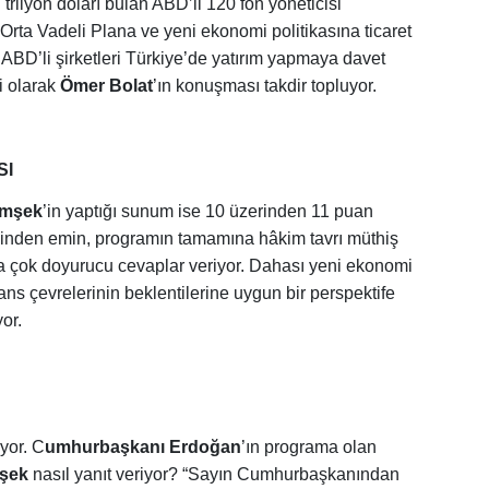
trilyon doları bulan ABD’li 120 fon yöneticisi
 Orta Vadeli Plana ve yeni ekonomi politikasına ticaret
. ABD’li şirketleri Türkiye’de yatırım yapmaya davet
i olarak
Ömer Bolat
’ın konuşması takdir topluyor.
SI
imşek
’in yaptığı sunum ise 10 üzerinden 11 puan
dinden emin, programın tamamına hâkim tavrı müthiş
ra çok doyurucu cevaplar veriyor. Dahası yeni ekonomi
ans çevrelerinin beklentilerine uygun bir perspektife
or.
yor. C
umhurbaşkanı Erdoğan
’ın programa olan
mşek
nasıl yanıt veriyor? “Sayın Cumhurbaşkanından