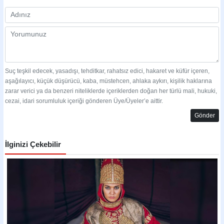
Suç teşkil edecek, yasadışı, tehditkar, rahatsız edici, hakaret ve küfür içeren,
aşağılayıcı, küçük düşürücü, kaba, müstehcen, ahlaka aykırı, kişilik haklarına
zarar verici ya da benzeri niteliklerde içeriklerden doğan her türlü mali, hukuki,
cezai, idari sorumluluk içeriği gönderen Üye/Üyeler’e aittir.
Gönder
İlginizi Çekebilir