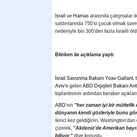
İsrail
ve
Hamas
arasında çatışmalar d
saldırılarında 750'si çocuk olmak üze
nedeniyle bin 300'den fazla İsrailli öld
Blinken ile açıklama yaptı
İsrail Savunma Bakanı Yoav Gallant
,
Aviv
'e gelen
ABD Dışişleri Bakanı An
toplantısının ardından beraber açıklam
ABD
'nin
"her zaman iyi bir müttefik 
dünyanın kendi gözleriyle bunu g
ikinci kez geldiğinin, Washington'dan diğ
çizerek,
"Akdeniz'de Amerikan bayra
biliyor."
diye konuştu.