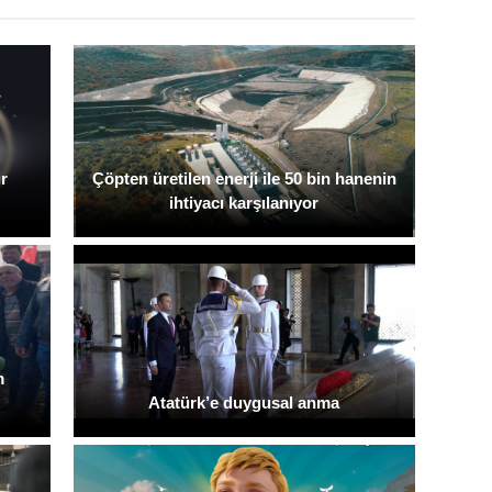
ir
Çöpten üretilen enerji ile 50 bin hanenin
ihtiyacı karşılanıyor
m
Atatürk’e duygusal anma