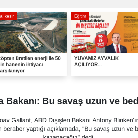
alıkesir
Eğitim
öpten üretilen enerji ile 50
YUVAMIZ AYVALIK
in hanenin ihtiyacı
AÇILIYOR...
arşılanıyor
a Bakanı: Bu savaş uzun ve bede
av Gallant, ABD Dışişleri Bakanı Antony Blinken'ın
an beraber yaptığı açıklamada, "Bu savaş uzun ve b
kazanacağız" dedi.