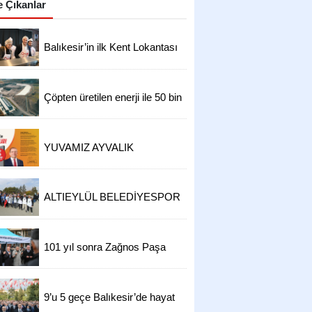
 Çıkanlar
Balıkesir’in ilk Kent Lokantası
hizmete açıldı 4 çeşit yemek
50 TL
Çöpten üretilen enerji ile 50 bin
hanenin ihtiyacı karşılanıyor
YUVAMIZ AYVALIK
AÇILIYOR...
ALTIEYLÜL BELEDİYESPOR
U12 TAKIMI, ATATÜRK'ÜN
HUZURUNA ÇIKTI!
101 yıl sonra Zağnos Paşa
Camii’nde hüzün
9’u 5 geçe Balıkesir’de hayat
durdu