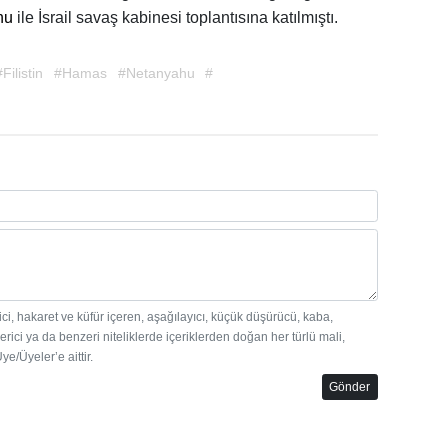
hu
ile İsrail savaş kabinesi toplantısına katılmıştı.
#Filistin
#Hamas
#Netanyahu
#
dici, hakaret ve küfür içeren, aşağılayıcı, küçük düşürücü, kaba,
erici ya da benzeri niteliklerde içeriklerden doğan her türlü mali,
e/Üyeler’e aittir.
Gönder