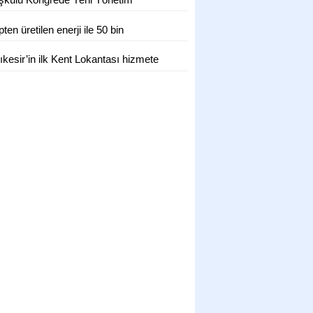
KTI!
irlendi
ten üretilen enerji ile 50 bin
enin ihtiyacı karşılanıyor
ıkesir’in ilk Kent Lokantası hizmete
ldı 4 çeşit yemek 50 TL