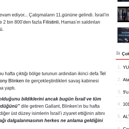
evam ediyor... Çatışmaların 11.gününe gelindi.
İsrail'in
re 2 bin 800'den fazla
Filistinli
, Hamas'ın saldırıları
ü.
Çok
1.
YU
 bu hafta çıktığı bölge turunun ardından ikinci defa
Tel
2.
At
tony Blinken
ile gerçekleştirdikleri savaş kabinesi
a yaptı.
3.
9’u
olduğunu bildiklerini ancak bugün İsrail ve tüm
4.
10
ördüğünü"
dile getiren Gallant, Blinken'ın bu hafta
hü
er üst düzey isimlerin İsrail'i ziyaret ettiğinin altını
5.
AL
ğı dalgalanmasının herkes ne anlama geldiğini
TA
6.
Co