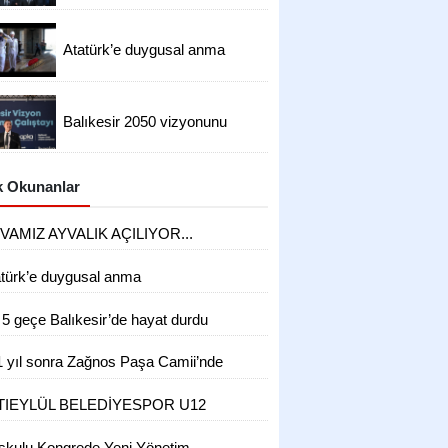
Atatürk’e duygusal anma
Balıkesir 2050 vizyonunu
hazırlıyor
 Okunanlar
VAMIZ AYVALIK AÇILIYOR...
atürk’e duygusal anma
 5 geçe Balıkesir’de hayat durdu
1 yıl sonra Zağnos Paşa Camii’nde
zün
TIEYLÜL BELEDİYESPOR U12
KIMI, ATATÜRK'ÜN HUZURUNA
şkulu Kongrede Yeni Yönetim