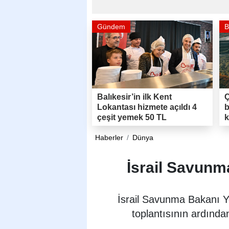
Gündem
B
Balıkesir’in ilk Kent
Ç
Lokantası hizmete açıldı 4
b
çeşit yemek 50 TL
k
Haberler
Dünya
İsrail Savunm
İsrail Savunma Bakanı Yo
toplantısının ardınd