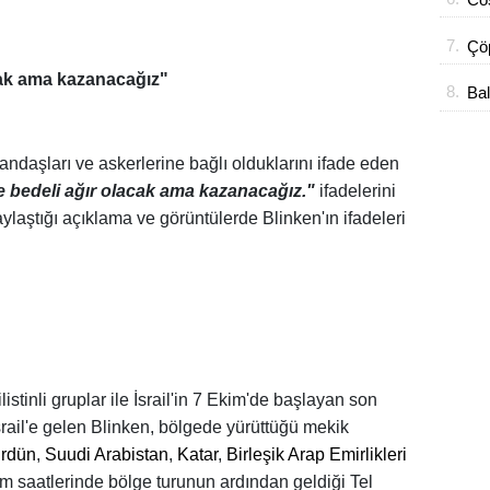
ÇI
Bel
7.
Çöp
han
cak ama kazanacağız"
8.
Bal
açı
atandaşları ve askerlerine bağlı olduklarını ifade eden
 bedeli ağır olacak ama kazanacağız."
ifadelerini
ylaştığı açıklama ve görüntülerde Blinken'ın ifadeleri
istinli gruplar ile İsrail'in 7 Ekim'de başlayan son
srail'e gelen Blinken, bölgede yürüttüğü mekik
rdün
,
Suudi Arabistan
,
Katar
,
Birleşik Arap Emirlikleri
şam saatlerinde bölge turunun ardından geldiği Tel