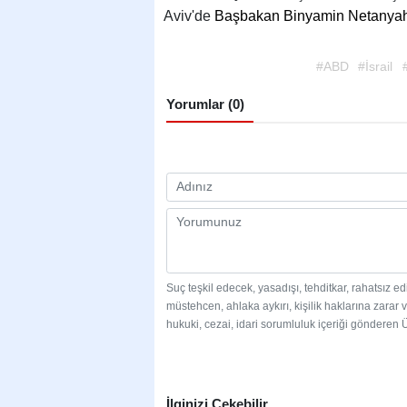
Aviv'de
Başbakan Binyamin Netanya
#ABD
#İsrail
Yorumlar (0)
Suç teşkil edecek, yasadışı, tehditkar, rahatsız e
müstehcen, ahlaka aykırı, kişilik haklarına zarar v
hukuki, cezai, idari sorumluluk içeriği gönderen Üy
İlginizi Çekebilir