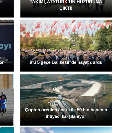
ir
TAKIMI, ATATÜRK'ÜN HUZURUNA
ÇIKTI!
or
9’u 5 geçe Balıkesir’de hayat durdu
Çöpten üretilen enerji ile 50 bin hanenin
a
ihtiyacı karşılanıyor