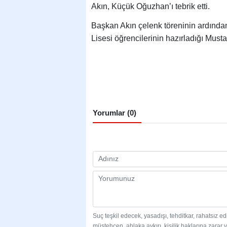
Akın, Küçük Oğuzhan’ı tebrik etti.
Başkan Akın çelenk töreninin ardından
Lisesi öğrencilerinin hazırladığı Musta
Yorumlar (0)
Suç teşkil edecek, yasadışı, tehditkar, rahatsız e
müstehcen, ahlaka aykırı, kişilik haklarına zarar v