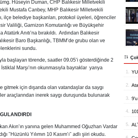
ümg. Hüseyin Duman, CHP Balıkesir Milletvekili
vekili Mustafa Canbey, MHP Balıkesir Milletvekili
 ilçe belediye başkanları, protokol üyeleri, öğrenciler
sir Valiliği, Garnizon Komutanlığı ve Büyükşehir
a Atatürk Anıtı’na bırakıldı. Ardından Balıkesir
 Balıkesir Baro Başkanlığı, TBMM’de grubu olan ve
elenklerini sundu.
Çok
yla başlayan törende, saatler 09.05’i gösterdiğinde 2
İstiklal Marşı’nın okunmasıyla bayraklar yarıya
1.
YU
2.
At
ne gitmek için dışarıda olan vatandaşlar da saygı
ler araçlarından inerek saygı duruşunda bulunarak
3.
9’u
4.
10
UYGULANDIRDI
hü
5.
AL
şkan Akın’ın yanına gelen Muhammed Oğuzhan Vardar
TA
dığı "Hüzünlü Yılımın 10 Kasım’ı" adlı şiiri okudu.
6.
Co