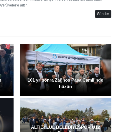
e/Üyeler’e aittir.
Gönder
m
101 yıl sonra Zağnos Paşa Camii’nde
hüzün
ALTIEYLÜL BELEDİYESPOR U12