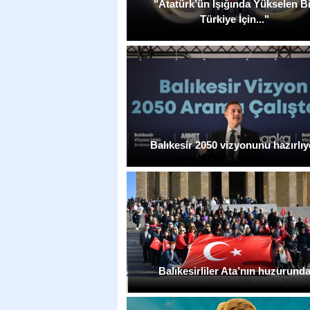
"Atatürk’ün Işığında Yükselen B
Türkiye İçin..."
Balıkesir 2050 vizyonunu hazırlıy
Balıkesirliler Ata’nın huzurund