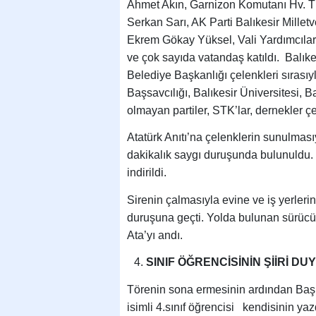
Ahmet Akın, Garnizon Komutanı Hv. T
Serkan Sarı, AK Parti Balıkesir Millet
Ekrem Gökay Yüksel, Vali Yardımcıları,
ve çok sayıda vatandaş katıldı. Balıke
Belediye Başkanlığı çelenkleri sırasıyl
Başsavcılığı, Balıkesir Üniversitesi,
olmayan partiler, STK’lar, dernekler ç
Atatürk Anıtı’na çelenklerin sunulması
dakikalık saygı duruşunda bulunuldu. 
indirildi.
Sirenin çalmasıyla evine ve iş yerleri
duruşuna geçti. Yolda bulunan sürücü
Ata’yı andı.
SINIF ÖĞRENCİSİNİN ŞİİRİ D
Törenin sona ermesinin ardından Ba
isimli 4.sınıf öğrencisi kendisinin yaz