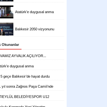
Atatürk’e duygusal anma
Balıkesir 2050 vizyonunu
hazırlıyor
 Okunanlar
VAMIZ AYVALIK AÇILIYOR...
atürk’e duygusal anma
 5 geçe Balıkesir’de hayat durdu
1 yıl sonra Zağnos Paşa Camii’nde
zün
TIEYLÜL BELEDİYESPOR U12
KIMI, ATATÜRK'ÜN HUZURUNA
şkulu Kongrede Yeni Yönetim