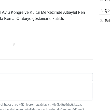
ÇI
Bel
7.
Çöp
 Avlu Kongre ve Kültür Merkezi’nde Altıeylül Fen
han
fa Kemal Oratoryo gösterisine katıldı.
8.
Bal
açı
#
dici, hakaret ve küfür içeren, aşağılayıcı, küçük düşürücü, kaba,
erici ya da benzeri niteliklerde içeriklerden doğan her türlü mali,