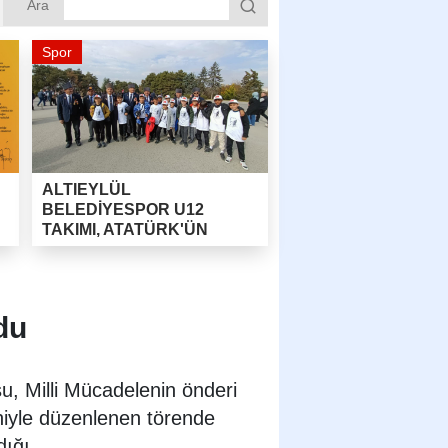
Ara
Spor
ALTIEYLÜL
BELEDİYESPOR U12
TAKIMI, ATATÜRK'ÜN
HUZURUNA ÇIKTI!
du
, Milli Mücadelenin önderi
niyle düzenlenen törende
dığı