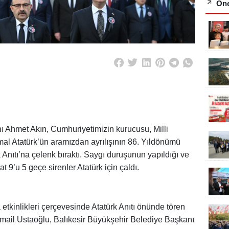
Öne
ı Ahmet Akın, Cumhuriyetimizin kurucusu, Milli
l Atatürk’ün aramızdan ayrılışının 86. Yıldönümü
Anıtı’na çelenk bıraktı. Saygı duruşunun yapıldığı ve
t 9’u 5 geçe sirenler Atatürk için çaldı.
etkinlikleri çerçevesinde Atatürk Anıtı önünde tören
İsmail Ustaoğlu, Balıkesir Büyükşehir Belediye Başkanı