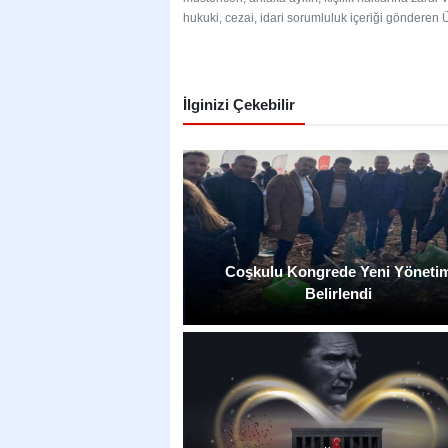
hukuki, cezai, idari sorumluluk içeriği gönderen Üy
İlginizi Çekebilir
Coşkulu Kongrede Yeni Yöneti
Belirlendi