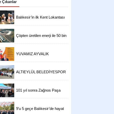
 Çıkanlar
Balıkesir’in ilk Kent Lokantası
hizmete açıldı 4 çeşit yemek
50 TL
Çöpten üretilen enerji ile 50 bin
hanenin ihtiyacı karşılanıyor
YUVAMIZ AYVALIK
AÇILIYOR...
ALTIEYLÜL BELEDİYESPOR
U12 TAKIMI, ATATÜRK'ÜN
HUZURUNA ÇIKTI!
101 yıl sonra Zağnos Paşa
Camii’nde hüzün
9’u 5 geçe Balıkesir’de hayat
durdu