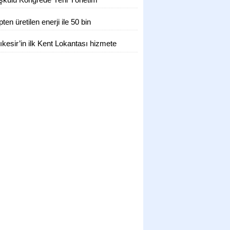
KTI!
irlendi
ten üretilen enerji ile 50 bin
enin ihtiyacı karşılanıyor
ıkesir’in ilk Kent Lokantası hizmete
ldı 4 çeşit yemek 50 TL