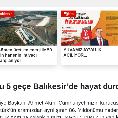
alıkesir
Eğitim
öpten üretilen enerji ile 50
YUVAMIZ AYVALIK
in hanenin ihtiyacı
AÇILIYOR...
arşılanıyor
’u 5 geçe Balıkesir’de hayat dur
diye Başkanı Ahmet Akın, Cumhuriyetimizin kurucusu
ürk’ün aramızdan ayrılışının 86. Yıldönümü nede
türk Anıtı’na çelenk bıraktı. Saygı duruşunun yapıl