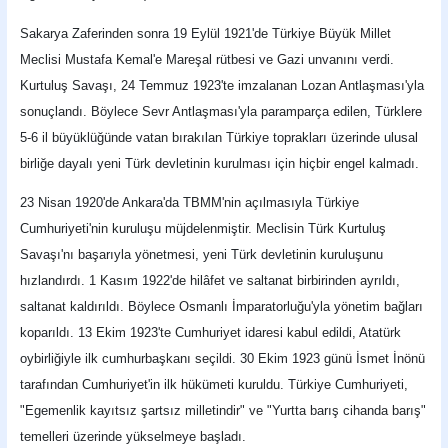
Sakarya Zaferinden sonra 19 Eylül 1921'de Türkiye Büyük Millet
Meclisi Mustafa Kemal'e Mareşal rütbesi ve Gazi unvanını verdi.
Kurtuluş Savaşı, 24 Temmuz 1923'te imzalanan Lozan Antlaşması'yla
sonuçlandı. Böylece Sevr Antlaşması'yla paramparça edilen, Türklere
5-6 il büyüklüğünde vatan bırakılan Türkiye toprakları üzerinde ulusal
birliğe dayalı yeni Türk devletinin kurulması için hiçbir engel kalmadı.
23 Nisan 1920'de Ankara'da TBMM'nin açılmasıyla Türkiye
Cumhuriyeti'nin kuruluşu müjdelenmiştir. Meclisin Türk Kurtuluş
Savaşı'nı başarıyla yönetmesi, yeni Türk devletinin kuruluşunu
hızlandırdı. 1 Kasım 1922'de hilâfet ve saltanat birbirinden ayrıldı,
saltanat kaldırıldı. Böylece Osmanlı İmparatorluğu'yla yönetim bağları
koparıldı. 13 Ekim 1923'te Cumhuriyet idaresi kabul edildi, Atatürk
oybirliğiyle ilk cumhurbaşkanı seçildi. 30 Ekim 1923 günü İsmet İnönü
tarafından Cumhuriyet'in ilk hükümeti kuruldu. Türkiye Cumhuriyeti,
"Egemenlik kayıtsız şartsız milletindir" ve "Yurtta barış cihanda barış"
temelleri üzerinde yükselmeye başladı.