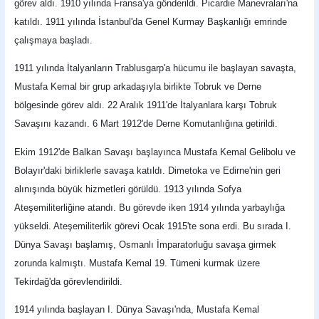
görev aldı. 1910 yılında Fransa'ya gönderildi. Picardie Manevraları'na
katıldı. 1911 yılında İstanbul'da Genel Kurmay Başkanlığı emrinde
çalışmaya başladı.
1911 yılında İtalyanların Trablusgarp'a hücumu ile başlayan savaşta,
Mustafa Kemal bir grup arkadaşıyla birlikte Tobruk ve Derne
bölgesinde görev aldı. 22 Aralık 1911'de İtalyanlara karşı Tobruk
Savaşını kazandı. 6 Mart 1912'de Derne Komutanlığına getirildi.
Ekim 1912'de Balkan Savaşı başlayınca Mustafa Kemal Gelibolu ve
Bolayır'daki birliklerle savaşa katıldı. Dimetoka ve Edirne'nin geri
alınışında büyük hizmetleri görüldü. 1913 yılında Sofya
Ateşemiliterliğine atandı. Bu görevde iken 1914 yılında yarbaylığa
yükseldi. Ateşemiliterlik görevi Ocak 1915'te sona erdi. Bu sırada I.
Dünya Savaşı başlamış, Osmanlı İmparatorluğu savaşa girmek
zorunda kalmıştı. Mustafa Kemal 19. Tümeni kurmak üzere
Tekirdağ'da görevlendirildi.
1914 yılında başlayan I. Dünya Savaşı'nda, Mustafa Kemal