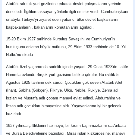
Atatürk sık sık yurt gezilerine çıkarak devlet çalışmalarını yerinde
denetledi. İlgililere aksayan yönlerle ilgili emirler verdi. Cumhurbaşkanı
sıfatıyla Türkiye'yi ziyaret eden yabancı ülke devlet başkanlarını,
başbakanlarını, bakanlarını komutanlarını ağırladı.
15-20 Ekim 1927 tarihinde Kurtuluş Savaşı'nı ve Cumhuriyet'in
kuruluşunu anlatan büyük nutkunu, 29 Ekim 1933 tarihinde de 10. Yıl
Nutku'nu okudu.
Atatürk özel yaşamında sadelik içinde yaşadı. 29 Ocak 1923'de Latife
Hanımla evlendi. Birçok yurt gezisine birlikte çıktılar. Bu evlilik 5
Ağustos 1925 tarihine dek sürdü. Çocukları çok seven Atatürk Afet
(İnan), Sabiha (Gökçen), Fikriye, Ülkü, Nebile, Rukiye, Zehra adlı
kızları ve Mustafa adlı çobanı manevi evlat edindi. Abdurrahim ve
İhsan adlı çocukları himayesine aldı. Yaşayanlarına iyi bir gelecek
hazırladı.
1937 yılında çiftliklerini hazineye, bir kısım taşınmazlarını da Ankara
ve Bursa Belediyelerine bağışladı. Mirasından kızkardeşine, manevi