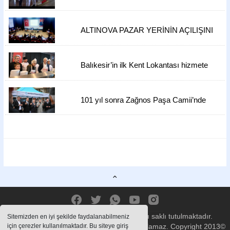
ALTINOVA PAZAR YERİNİN AÇILIŞINI
CHP LİDERİ ÖZEL'İN YAPMASI
BEKLENİYOR...
Balıkesir’in ilk Kent Lokantası hizmete
açıldı 4 çeşit yemek 50 TL
101 yıl sonra Zağnos Paşa Camii’nde
hüzün
Sitemizde bulunan içeriklerin tüm hakları saklı tutulmaktadır.
Sitemizden en iyi şekilde faydalanabilmeniz
için çerezler kullanılmaktadır. Bu siteye giriş
hurbakishaber.com.tr, izinsiz içerikler kullanılamaz. Copyright 2013©