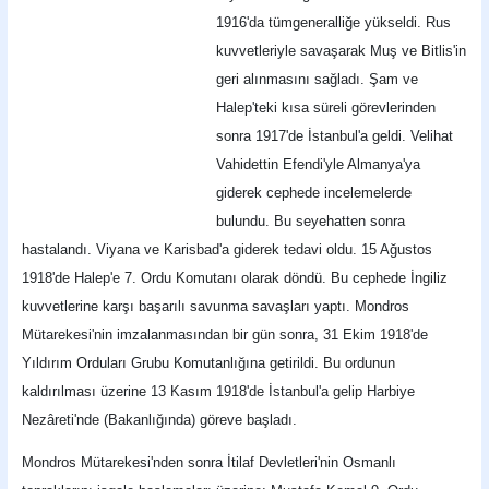
1916'da tümgeneralliğe yükseldi. Rus
kuvvetleriyle savaşarak Muş ve Bitlis'in
geri alınmasını sağladı. Şam ve
Halep'teki kısa süreli görevlerinden
sonra 1917'de İstanbul'a geldi. Velihat
Vahidettin Efendi'yle Almanya'ya
giderek cephede incelemelerde
bulundu. Bu seyehatten sonra
hastalandı. Viyana ve Karisbad'a giderek tedavi oldu. 15 Ağustos
1918'de Halep'e 7. Ordu Komutanı olarak döndü. Bu cephede İngiliz
kuvvetlerine karşı başarılı savunma savaşları yaptı. Mondros
Mütarekesi'nin imzalanmasından bir gün sonra, 31 Ekim 1918'de
Yıldırım Orduları Grubu Komutanlığına getirildi. Bu ordunun
kaldırılması üzerine 13 Kasım 1918'de İstanbul'a gelip Harbiye
Nezâreti'nde (Bakanlığında) göreve başladı.
Mondros Mütarekesi'nden sonra İtilaf Devletleri'nin Osmanlı