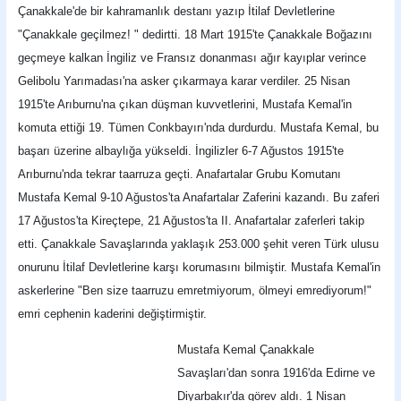
Çanakkale'de bir kahramanlık destanı yazıp İtilaf Devletlerine
"Çanakkale geçilmez! " dedirtti. 18 Mart 1915'te Çanakkale Boğazını
geçmeye kalkan İngiliz ve Fransız donanması ağır kayıplar verince
Gelibolu Yarımadası'na asker çıkarmaya karar verdiler. 25 Nisan
1915'te Arıburnu'na çıkan düşman kuvvetlerini, Mustafa Kemal'in
komuta ettiği 19. Tümen Conkbayırı'nda durdurdu. Mustafa Kemal, bu
başarı üzerine albaylığa yükseldi. İngilizler 6-7 Ağustos 1915'te
Arıburnu'nda tekrar taarruza geçti. Anafartalar Grubu Komutanı
Mustafa Kemal 9-10 Ağustos'ta Anafartalar Zaferini kazandı. Bu zaferi
17 Ağustos'ta Kireçtepe, 21 Ağustos'ta II. Anafartalar zaferleri takip
etti. Çanakkale Savaşlarında yaklaşık 253.000 şehit veren Türk ulusu
onurunu İtilaf Devletlerine karşı korumasını bilmiştir. Mustafa Kemal'in
askerlerine "Ben size taarruzu emretmiyorum, ölmeyi emrediyorum!"
emri cephenin kaderini değiştirmiştir.
Mustafa Kemal Çanakkale
Savaşları'dan sonra 1916'da Edirne ve
Diyarbakır'da görev aldı. 1 Nisan