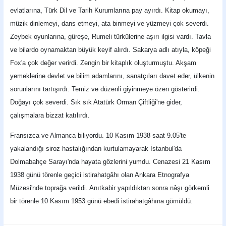
evlatlarına, Türk Dil ve Tarih Kurumlarına pay ayırdı. Kitap okumayı,
müzik dinlemeyi, dans etmeyi, ata binmeyi ve yüzmeyi çok severdi.
Zeybek oyunlarına, güreşe, Rumeli türkülerine aşırı ilgisi vardı. Tavla
ve bilardo oynamaktan büyük keyif alırdı. Sakarya adlı atıyla, köpeği
Fox'a çok değer verirdi. Zengin bir kitaplık oluşturmuştu. Akşam
yemeklerine devlet ve bilim adamlarını, sanatçıları davet eder, ülkenin
sorunlarını tartışırdı. Temiz ve düzenli giyinmeye özen gösterirdi.
Doğayı çok severdi. Sık sık Atatürk Orman Çiftliği'ne gider,
çalışmalara bizzat katılırdı.
Fransızca ve Almanca biliyordu. 10 Kasım 1938 saat 9.05'te
yakalandığı siroz hastalığından kurtulamayarak İstanbul'da
Dolmabahçe Sarayı'nda hayata gözlerini yumdu. Cenazesi 21 Kasım
1938 günü törenle geçici istirahatgâhı olan Ankara Etnografya
Müzesi'nde toprağa verildi. Anıtkabir yapıldıktan sonra nâşı görkemli
bir törenle 10 Kasım 1953 günü ebedi istirahatgâhına gömüldü.