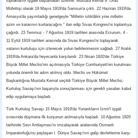
topraklarını işgale başlamaları üzerine; Mustafa Kemal 9. Ordu
Müfettişi olarak 19 Mayıs 1919'da Samsun'a çıktı. 22 Haziran 1919'da
Amasya'da yayımladığı genelgeyle "Milletin istiklâlini yine milletin
azim ve kararının kurtaracağını " ilan edip Sivas Kongresi'ni toplantıya
çağırdı. 23 Temmuz - 7 Ağustos 1919 tarihleri arasında Erzurum, 4 -
11 Eylül 1919 tarihleri arasında da Sivas Kongresi'ni toplayarak
vatanın kurtuluşu için izlenecek yolun belirlenmesini sağladı. 27 Aralık
1919'da Ankara'da heyecanla karşılandı. 23 Nisan 1920'de Türkiye
Büyük Millet Meclisi'nin açılmasıyla Türkiye Cumhuriyeti'nin kurulması
yolunda önemli bir adım atılmış oldu. Meclis ve Hükümet
Başkanlığına Mustafa Kemal seçildi Türkiye Büyük Millet Meclisi,
Kurtuluş Savaşı'nın başarıyla sonuçlanması için gerekli yasaları kabul
edip uygulamaya başladı.
Türk Kurtuluş Savaşı 15 Mayıs 1919'da Yunanlıların İzmir'I işgali
sırasında düşmana ilk kurşunun atılmasıyla başladı. 10 Ağustos 1920
tarihinde Sevr Antlaşması'nı imzalayarak aralarında Osmanlı
İmparatorluğu'nu paylaşan I. Dünya Savaşı'nın galip devletlerine karşı