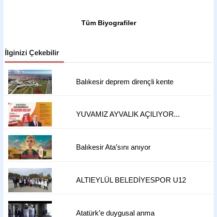
Tüm Biyografiler
İlginizi Çekebilir
Balıkesir deprem dirençli kente
dönüşüyor
YUVAMIZ AYVALIK AÇILIYOR...
Balıkesir Ata’sını anıyor
ALTIEYLÜL BELEDİYESPOR U12
TAKIMI, ATATÜRK'ÜN HUZURUNA
ÇIKTI!
Atatürk’e duygusal anma