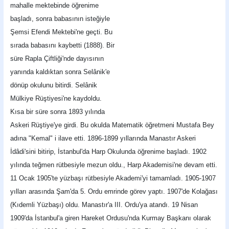
mahalle mektebinde öğrenime
başladı, sonra babasının isteğiyle
Şemsi Efendi Mektebi'ne geçti. Bu
sırada babasını kaybetti (1888). Bir
süre Rapla Çiftliği'nde dayısının
yanında kaldıktan sonra Selânik'e
dönüp okulunu bitirdi. Selânik
Mülkiye Rüştiyesi'ne kaydoldu.
Kısa bir süre sonra 1893 yılında
Askeri Rüştiye'ye girdi. Bu okulda Matematik öğretmeni Mustafa Bey
adına "Kemal" i ilave etti. 1896-1899 yıllarında Manastır Askeri
İdâdi'sini bitirip, İstanbul'da Harp Okulunda öğrenime başladı. 1902
yılında teğmen rütbesiyle mezun oldu., Harp Akademisi'ne devam etti.
11 Ocak 1905'te yüzbaşı rütbesiyle Akademi'yi tamamladı. 1905-1907
yılları arasında Şam'da 5. Ordu emrinde görev yaptı. 1907'de Kolağası
(Kıdemli Yüzbaşı) oldu. Manastır'a III. Ordu'ya atandı. 19 Nisan
1909'da İstanbul'a giren Hareket Ordusu'nda Kurmay Başkanı olarak