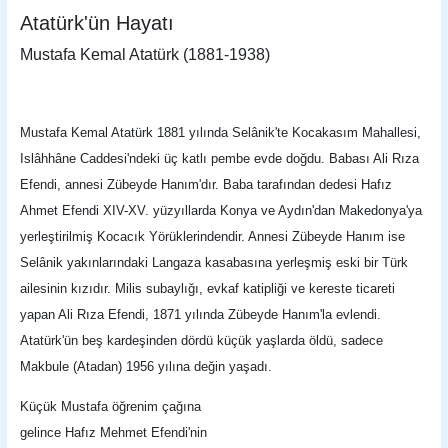
Atatürk'ün Hayatı
Mustafa Kemal Atatürk (1881-1938)
Mustafa Kemal Atatürk 1881 yılında Selânik'te Kocakasım Mahallesi,
Islâhhâne Caddesi'ndeki üç katlı pembe evde doğdu. Babası Ali Rıza
Efendi, annesi Zübeyde Hanım'dır. Baba tarafından dedesi Hafız
Ahmet Efendi XIV-XV. yüzyıllarda Konya ve Aydın'dan Makedonya'ya
yerleştirilmiş Kocacık Yörüklerindendir. Annesi Zübeyde Hanım ise
Selânik yakınlarındaki Langaza kasabasına yerleşmiş eski bir Türk
ailesinin kızıdır. Milis subaylığı, evkaf katipliği ve kereste ticareti
yapan Ali Rıza Efendi, 1871 yılında Zübeyde Hanım'la evlendi.
Atatürk'ün beş kardeşinden dördü küçük yaşlarda öldü, sadece
Makbule (Atadan) 1956 yılına değin yaşadı.
Küçük Mustafa öğrenim çağına
gelince Hafız Mehmet Efendi'nin