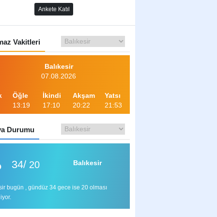
Ankete Katıl
az Vakitleri
Balıkesir
07.08.2026
k
Öğle
İkindi
Akşam
Yatsı
13:19
17:10
20:22
21:53
a Durumu
34/
Balıkesir
20
sir bugün , gündüz 34 gece ise 20 olması
iyor.