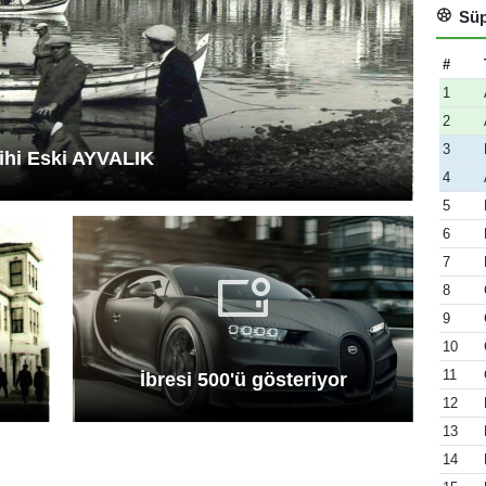
Süp
#
1
2
3
ihi Eski AYVALIK
4
5
6
7
8
9
10
11
İbresi 500'ü gösteriyor
12
13
14