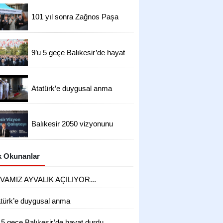
 alabiliriz
101 yıl sonra Zağnos Paşa
Camii’nde hüzün
9’u 5 geçe Balıkesir’de hayat
durdu
Atatürk’e duygusal anma
Balıkesir 2050 vizyonunu
hazırlıyor
 Okunanlar
VAMIZ AYVALIK AÇILIYOR...
atürk’e duygusal anma
 5 geçe Balıkesir’de hayat durdu