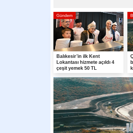
Gündem
B
Balıkesir’in ilk Kent
Ç
Lokantası hizmete açıldı 4
b
çeşit yemek 50 TL
k