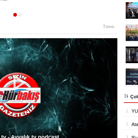
önlem
Tümü
Çok
1.
YU
2.
At
tv - Ayvalık tv podcast
3.
9’u