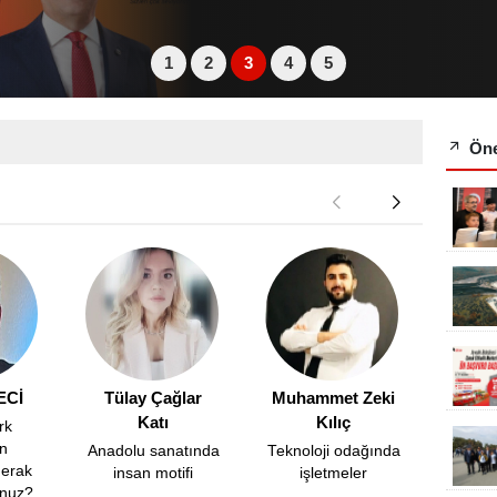
1
2
3
4
5
Öne
ECİ
Tülay Çağlar
Muhammet Zeki
Doç. 
Katı
Kılıç
Y
rk
n
Anadolu sanatında
Teknoloji odağında
Enerji 
merak
insan motifi
işletmeler
küre
unuz?
probl