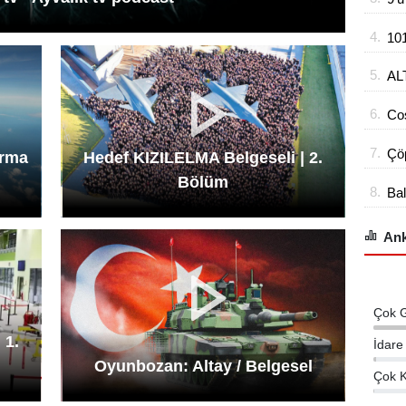
4.
10
hü
5.
AL
TA
6.
Co
ÇI
Bel
7.
Çöp
ırma
Hedef KIZILELMA Belgeseli | 2.
han
Bölüm
8.
Bal
açı
Ank
Çok 
 1.
İdare
Oyunbozan: Altay / Belgesel
Çok K