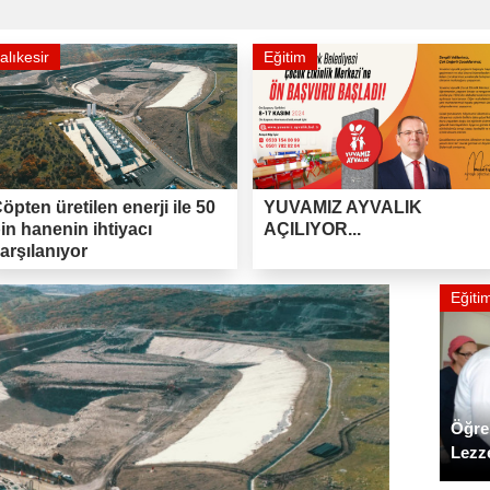
alıkesir
Eğitim
öpten üretilen enerji ile 50
YUVAMIZ AYVALIK
in hanenin ihtiyacı
AÇILIYOR...
arşılanıyor
Eğiti
Öğre
Lezz