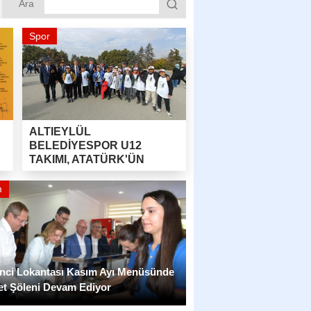
Ara
Spor
ALTIEYLÜL
BELEDİYESPOR U12
TAKIMI, ATATÜRK'ÜN
HUZURUNA ÇIKTI!
m
nci Lokantası Kasım Ayı Menüsünde
et Şöleni Devam Ediyor