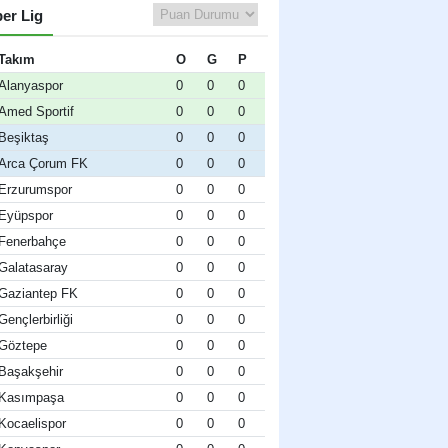
er Lig
Takım
O
G
P
Alanyaspor
0
0
0
Amed Sportif
0
0
0
Beşiktaş
0
0
0
Arca Çorum FK
0
0
0
Erzurumspor
0
0
0
Eyüpspor
0
0
0
Fenerbahçe
0
0
0
Galatasaray
0
0
0
Gaziantep FK
0
0
0
Gençlerbirliği
0
0
0
Göztepe
0
0
0
Başakşehir
0
0
0
Kasımpaşa
0
0
0
Kocaelispor
0
0
0