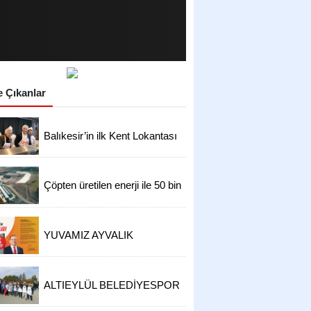
 Çıkanlar
Balıkesir’in ilk Kent Lokantası
hizmete açıldı 4 çeşit yemek
50 TL
Çöpten üretilen enerji ile 50 bin
hanenin ihtiyacı karşılanıyor
YUVAMIZ AYVALIK
AÇILIYOR...
Dr. Serhat
üksel
tasarrufu ile
ALTIEYLÜL BELEDİYESPOR
sel ısınma
U12 TAKIMI, ATATÜRK'ÜN
HUZURUNA ÇIKTI!
emine karşı