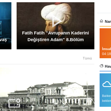
Nam
Fatih Fatih "Avrupanın Kaderini
avaş
Değiştiren Adam" 8.Bölüm
İmsa
04:18
Tümü
Hav
Balıke
beklen