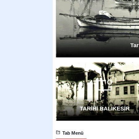
Tar
TARİHİ BALIKESİR
Tab Menü