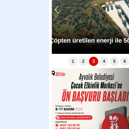
ı karşılanıyor
YUVAMIZ 
1
2
3
4
5
6