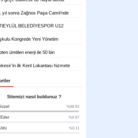
1 yıl sonra Zağnos Paşa Camii’nde
zün
TIEYLÜL BELEDİYESPOR U12
KIMI, ATATÜRK'ÜN HUZURUNA
şkulu Kongrede Yeni Yönetim
KTI!
irlendi
ten üretilen enerji ile 50 bin
enin ihtiyacı karşılanıyor
ıkesir’in ilk Kent Lokantası hizmete
ldı 4 çeşit yemek 50 TL
etler
Sitemizi nasıl buldunuz ?
Güzel
%98.92
 Eder
%0.97
ötü
%0.11