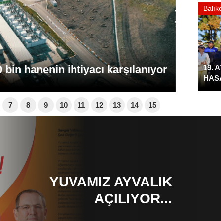
Balıke
AYVALIK AÇILIYOR...
19. 
HASA
7
8
9
10
11
12
13
14
15
ALTIEYLÜL BELEDİYESPOR
U12 TAKIMI, ATATÜRK'ÜN
HUZURUNA ÇIKTI!