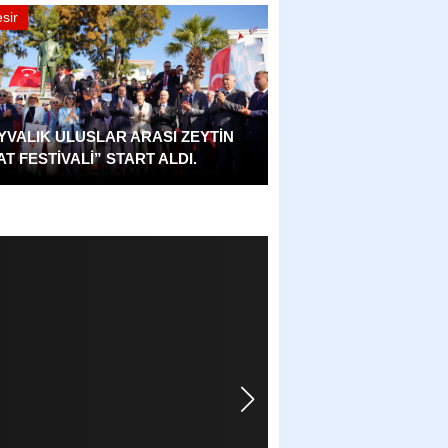
sir
Coşkulu Kongrede Yeni Yönetim Beli
AYVALIK ULUSLAR ARASI ZEYTİN
T FESTİVALİ” START ALDI.