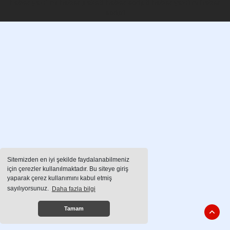
haber yazılımı
haber paketi
haber scripti
haber yazılım
haber
script
Sitemizden en iyi şekilde faydalanabilmeniz
için çerezler kullanılmaktadır. Bu siteye giriş
yaparak çerez kullanımını kabul etmiş
sayılıyorsunuz.
Daha fazla bilgi
Tamam