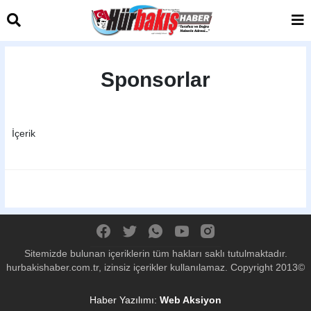
Sponsorlar
İçerik
Sitemizde bulunan içeriklerin tüm hakları saklı tutulmaktadır.
hurbakishaber.com.tr, izinsiz içerikler kullanılamaz. Copyright 2013©
Haber Yazılımı:
Web Aksiyon