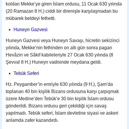
koldan Mekke’ye giren İslam ordusu, 11 Ocak 630 yılında
(20 Ramazan 8 H.) ciddi bir direnişle karşılaşmadan bu
mübarek beldeyi fethetti.
Huneyn Gazvesi
Huneyn Gazvesi veya Huneyn Savaşı, hicretin sekizinci
yılında, Mekke’nin fethinden on altı gün sonra pagan
Hevâzin ve Sâkif kabileleriyle 27 Ocak 630 yılında (8
Şevval 8 H.) Huneyn vadisinde meydana geldi.
Tebük Seferi
Hz. Peygamber’in emriyle 630 yılında (9 H.), Şam’da
toplanan 40 bin kişilik Bizans ordusuna karşı çarpışmak
üzere Medine’den Tebük’e 30 bin kişilik İslam ordusu
gönderildi. Bizans ordusu geri çekildiği için savaş
yapılmadı. Tebük seferi, İslam devletine siyasi ve askeri
anlamda zafer kazandırdı.