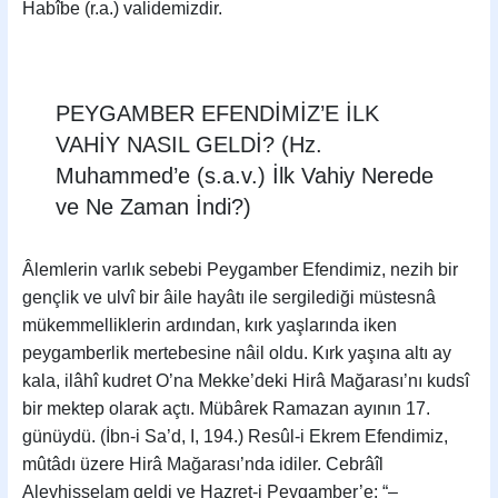
Habîbe (r.a.) validemizdir.
PEYGAMBER EFENDİMİZ’E İLK
VAHİY NASIL GELDİ? (Hz.
Muhammed’e (s.a.v.) İlk Vahiy Nerede
ve Ne Zaman İndi?)
Âlemlerin varlık sebebi Peygamber Efendimiz, nezih bir
gençlik ve ulvî bir âile hayâtı ile sergi­lediği müstesnâ
mükemmelliklerin ardından, kırk yaşlarında iken
peygamberlik mertebesine nâil oldu. Kırk yaşına altı ay
kala, ilâhî kudret O’na Mekke’deki Hirâ Mağarası’nı kudsî
bir mektep olarak açtı. Mübârek Ramazan ayının 17.
günüydü. (İbn-i Sa’d, I, 194.) Resûl-i Ekrem Efendimiz,
mûtâdı üzere Hirâ Mağarası’nda idiler. Cebrâîl
Aleyhisselam geldi ve Hazret-i Peygamber’e: “–