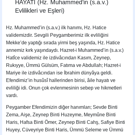
HAYATI (Hz. Muhammed’in (s.a.v.)
Evlilikleri ve Eşleri)
Hz. Muhammed’in (s.a.v.) ilk hanımı, Hz. Hatice
validemizdir. Sevgili Peygamberimiz ilk evliliğini
Mekke’de yaptığı sırada yirmi beş yaşında, Hz. Hatice
annemiz kırk yaşındaydı. Hazret-i Muhammed’in (s.a.v.)
Hatîce validemiz ile izdivâcından Kasım, Zeynep,
Rukıyye, Ümmü Gülsüm, Fatıma ve Abdullah; Hazret-i
Mariye ile izdivâcından ise İbrahim dün­yâya geldi.
Efendimiz’in husûsî hallerinden birisi, âile hayatı ve
evliliği idi. Onun çok evlenmesinin sebep ve hikmetleri
vardı.
Peygamber Efendimizin diğer hanımları; Sevde Binti
Zema, Aişe, Zeynep Binti Huzeyme, Meymûne Binti
Haris, Hafsa Binti Ömer, Zeynep Binti Cahş, Safiye Binti
Huyey, Cüveyriye Binti Haris, Ümmü Seleme ve Ümmü