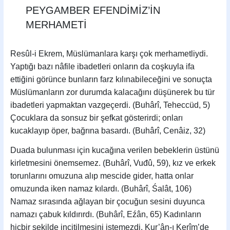
PEYGAMBER EFENDİMİZ’İN
MERHAMETİ
Resûl-i Ekrem, Müslümanlara karşı çok merhametliydi.
Yaptığı bazı nâfile ibadetleri onların da coşkuyla ifa
ettiğini görünce bunların farz kılınabileceğini ve sonuçta
Müslümanların zor durumda kalacağını düşünerek bu tür
ibadetleri yapmaktan vazgeçerdi. (Buhârî, Teheccüd, 5)
Çocuklara da sonsuz bir şefkat gösterirdi; onları
kucaklayıp öper, bağrına basardı. (Buhârî, Cenâiz, 32)
Duada bulunması için kucağına verilen bebeklerin üstünü
kirletmesini önemsemez. (Buhârî, Vuđû, 59), kız ve erkek
torunlarını omuzuna alıp mescide gider, hatta onlar
omuzunda iken namaz kılardı. (Buhârî, Śalât, 106)
Namaz sırasında ağlayan bir çocuğun sesini duyunca
namazı çabuk kıldırırdı. (Buhârî, Eźân, 65) Kadınların
hiçbir şekilde incitilmesini istemezdi. Kur’ân-ı Kerîm’de