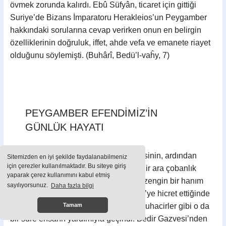
övmek zorunda kalırdı. Ebû Süfyân, ticaret için gittiği
Suriye’de Bizans İmparatoru Herakleios’un Peygamber
hakkındaki sorularına cevap verirken onun en belirgin
özelliklerinin doğruluk, iffet, ahde vefa ve emanete riayet
olduğunu söylemişti. (Buhârî, Bedü’l-vaĥy, 7)
PEYGAMBER EFENDİMİZ’İN
GÜNLÜK HAYATI
Hz. Peygamber, Mekke’de önce dedesinin, ardından
Sitemizden en iyi şekilde faydalanabilmeniz
için çerezler kullanılmaktadır. Bu siteye giriş
amcasının himayesinde büyümüştü. Bir ara çobanlık
yaparak çerez kullanımını kabul etmiş
yapmış ve ticaretle uğraşmış, nihayet zengin bir hanım
sayılıyorsunuz.
Daha fazla bilgi
olan Hz. Hatice ile evlenmişti. Medine’ye hicret ettiğinde
herhangi bir mal varlığı yoktu. Diğer muhacirler gibi o da
Tamam
bir süre ensarın yardımıyla geçindi. Bedir Gazvesi’nden