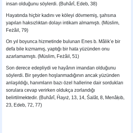
insan olduğunu söylerdi. (Buhârî, Edeb, 38)
Hayatında hiçbir kadını ve köleyi dövmemiş, şahsına
yapılan haksızlıktan dolayı intikam almamıştı. (Müslim,
Feżâil, 79)
On yıl boyunca hizmetinde bulunan Enes b. Mâlik’e bir
defa bile kızmamış, yaptığı bir hata yüzünden onu
azarlamamıştı. (Müslim, Feżâil, 51)
Son derece edepliydi ve hayânın imandan olduğunu
söylerdi. Bir şeyden hoşlanmadığının ancak yüzünden
anlaşıldığı, hanımların bazı özel hallerine dair sordukları
sorulara cevap verirken oldukça zorlandığı
belirtilmektedir. (Buhârî, Ĥayıż, 13, 14, Śalât, 8, Menâķıb,
23, Edeb, 72, 77)