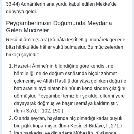
33-44) Adnânîlerin ana yurdu kabul edilen Mekke’de
dünyaya geldi.
Peygamberimizin Doğumunda Meydana
Gelen Mucizeler
Resûlullâh’ın (s.a.v.) kâinâta teşrîf ettiği mübârek gecede
bâzı hârikulâde hâller vukû bulmuştur. Bu mûcizelerden
birkaçı şöyledir:
Hazret-i Âmine’nin bildirdiğine göre kendisi, ne
hâmileliği ne de doğum esnâsında hiçbir zahmet
çekmemiş ve Allâh Rasûlü dünyâya gelirken doğu ile
batı arasını aydınlatan bir nûrun kendisinden çıktığını
görmüştür. Peygamber temiz bir şekilde, ellerini yere
dayayarak doğmuş ve başını semâya kaldırmıştır.
(İbn-i Sa’d, I, 102, 150.)
O anda şeytan, hayâtında hiç olmadığı kadar büyük
bir çığlık koparmıştır. (İbn-i Kesîr, el-Bidâye, II, 271.)
İran başkadısı ve din adamı Mûbezân, rüyâsında