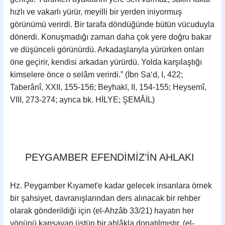
hızlı ve vakarlı yürür, meyilli bir yerden iniyormuş
görünümü verirdi. Bir tarafa döndüğünde bütün vücuduyla
dönerdi. Konuşmadığı zaman daha çok yere doğru bakar
ve düşünceli görünürdü. Arkadaşlarıyla yürürken onları
öne geçirir, kendisi arkadan yürürdü. Yolda karşılaştığı
kimselere önce o selâm verirdi.” (İbn Sa‘d, I, 422;
Taberânî, XXII, 155-156; Beyhakī, II, 154-155; Heysemî,
VIII, 273-274; ayrıca bk. HİLYE; ŞEMÂİL)
PEYGAMBER EFENDİMİZ’İN AHLAKI
Hz. Peygamber Kıyamet'e kadar gelecek insanlara örnek
bir şahsiyet, davranışlarından ders alınacak bir rehber
olarak gönderildiği için (el-Ahzâb 33/21) hayatın her
yönünü kapsayan üstün bir ahlâkla donatılmıştır. (el-