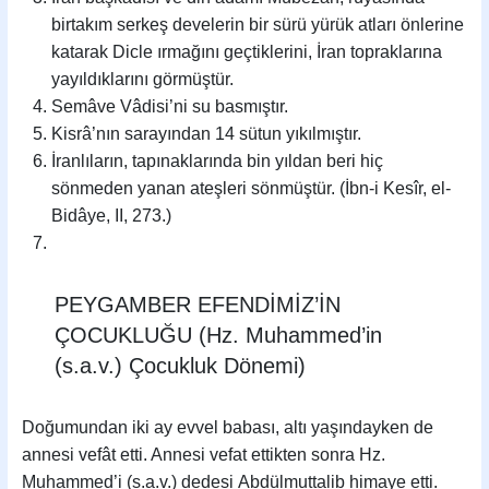
birtakım serkeş develerin bir sürü yürük atları önlerine
katarak Dicle ırmağını geçtiklerini, İran topraklarına
yayıldıklarını görmüştür.
Semâve Vâdisi’ni su basmıştır.
Kisrâ’nın sarayından 14 sütun yıkılmıştır.
İranlıların, tapınaklarında bin yıldan beri hiç
sönmeden yanan ateşleri sönmüştür. (İbn-i Kesîr, el-
Bidâye, II, 273.)
PEYGAMBER EFENDİMİZ’İN
ÇOCUKLUĞU (Hz. Muhammed’in
(s.a.v.) Çocukluk Dönemi)
Doğumundan iki ay evvel babası, altı yaşındayken de
annesi vefât etti. Annesi vefat ettikten sonra Hz.
Muhammed’i (s.a.v.) dedesi Abdülmuttalib himaye etti.