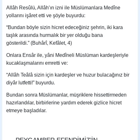
Allâh Resûlü, Allâh’ın izni ile Müslümanlara Medîne
yollarını işâret etti ve şöyle buyurdu:
“Bundan böyle sizin hicret edeceğiniz şehrin, iki kara
taşlık arasında hurmalık bir yer olduğu bana
gösterildi.” (Buhârî, Kefâlet, 4)
Onlara Ensâr ile, yâni Medîneli Müslüman kardeşleriyle
kucaklaşmalarını emretti ve:
“Allâh Teâlâ sizin için kardeşler ve huzur bulacağınız bir
diyâr lutfetti!” buyurdu.
Bundan sonra Müslümanlar, müşriklere hissettirmeden
hazırlandılar, birbirlerine yardım ederek gizlice hicret
etmeye başladılar.