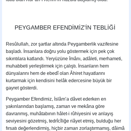
PEYGAMBER EFENDİMİZ’İN TEBLİĞİ
Resûlullah, zor şartlar altında Peygamberlik vazifesine
başladı. İnsanlara doğru yolu göstermek için pek çok
sıkıntılara katlandı. Yeryüzüne îmânı, adâleti, merhameti,
muhabbeti yerleştirmek için çalıştı. İnsanların hem
dünyalarını hem de ebedî olan Âhiret hayatlarını
kurtarmak için kendisini helâk edercesine büyük bir
gayret gösterdi.
Peygamber Efendimiz, İslâm’a dâvet ederken en
yakınlarından başlamış, zaman ve mekâna göre
davranmış, muhâtabının hâlet-i rûhiyesini ve anlayış
seviyesini gözetmiş, tedrîcîliğe riâyet etmiş, bulduğu her
fırsatı değerlendirmiş, hiçbir zaman zorlaştırmamış, dâimâ