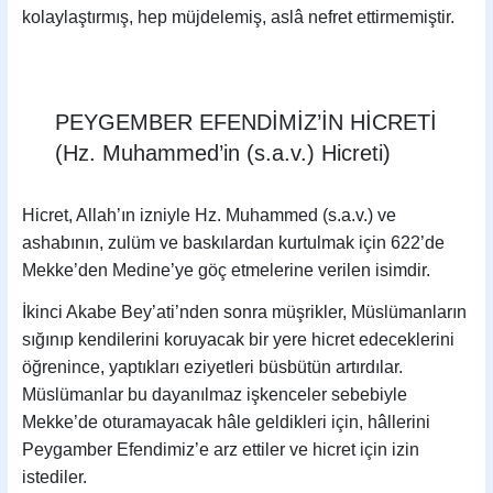
kolaylaştırmış, hep müjdelemiş, aslâ nefret ettirmemiştir.
PEYGEMBER EFENDİMİZ’İN HİCRETİ
(Hz. Muhammed’in (s.a.v.) Hicreti)
Hicret, Allah’ın izniyle Hz. Muhammed (s.a.v.) ve
ashabının, zulüm ve baskılardan kurtulmak için 622’de
Mekke’den Medine’ye göç etmelerine verilen isimdir.
İkinci Akabe Bey’ati’nden sonra müşrikler, Müslümanların
sığınıp kendilerini koruyacak bir yere hicret edeceklerini
öğrenince, yaptıkları eziyetleri büsbütün artırdılar.
Müslümanlar bu dayanılmaz işkenceler sebebiyle
Mekke’de oturamayacak hâle geldikleri için, hâllerini
Peygamber Efendimiz’e arz ettiler ve hicret için izin
istediler.