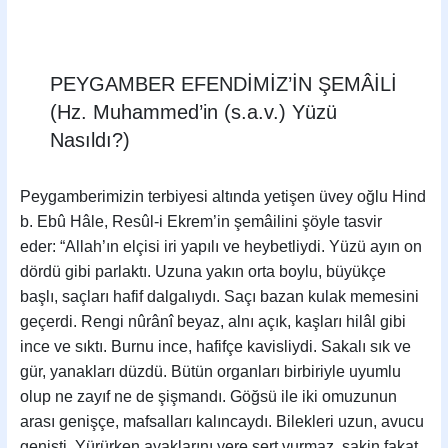
PEYGAMBER EFENDİMİZ’İN ŞEMÂİLİ
(Hz. Muhammed’in (s.a.v.) Yüzü
Nasıldı?)
Peygamberimizin terbiyesi altında yetişen üvey oğlu Hind
b. Ebû Hâle, Resûl-i Ekrem’in şemâilini şöyle tasvir
eder: “Allah’ın elçisi iri yapılı ve heybetliydi. Yüzü ayın on
dördü gibi parlaktı. Uzuna yakın orta boylu, büyükçe
başlı, saçları hafif dalgalıydı. Saçı bazan kulak memesini
geçerdi. Rengi nûrânî beyaz, alnı açık, kaşları hilâl gibi
ince ve sıktı. Burnu ince, hafifçe kavisliydi. Sakalı sık ve
gür, yanakları düzdü. Bütün organları birbiriyle uyumlu
olup ne zayıf ne de şişmandı. Göğsü ile iki omuzunun
arası genişçe, mafsalları kalıncaydı. Bilekleri uzun, avucu
genişti. Yürürken ayaklarını yere sert vurmaz, sakin fakat