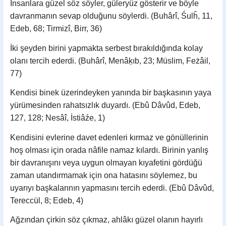
İnsanlara güzel söz söyler, güleryüz gösterir ve böyle
davranmanın sevap olduğunu söylerdi. (Buhârî, Śulĥ, 11,
Edeb, 68; Tirmizî, Birr, 36)
İki şeyden birini yapmakta serbest bırakıldığında kolay
olanı tercih ederdi. (Buhârî, Menâķıb, 23; Müslim, Feżâil,
77)
Kendisi binek üzerindeyken yanında bir başkasının yaya
yürümesinden rahatsızlık duyardı. (Ebû Dâvûd, Edeb,
127, 128; Nesâî, İstiâźe, 1)
Kendisini evlerine davet edenleri kırmaz ve gönüllerinin
hoş olması için orada nâfile namaz kılardı. Birinin yanlış
bir davranışını veya uygun olmayan kıyafetini gördüğü
zaman utandırmamak için ona hatasını söylemez, bu
uyarıyı başkalarının yapmasını tercih ederdi. (Ebû Dâvûd,
Tereccül, 8; Edeb, 4)
Ağzından çirkin söz çıkmaz, ahlâkı güzel olanın hayırlı