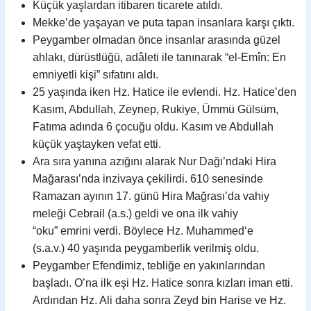
Küçük yaşlardan itibaren ticarete atıldı.
Mekke’de yaşayan ve puta tapan insanlara karşı çıktı.
Peygamber olmadan önce insanlar arasında güzel
ahlakı, dürüstlüğü, adâleti ile tanınarak “el-Emîn: En
emniyetli kişi” sıfatını aldı.
25 yaşında iken Hz. Hatice ile evlendi. Hz. Hatice’den
Kasım, Abdullah, Zeynep, Rukiye, Ümmü Gülsüm,
Fatıma adında 6 çocuğu oldu. Kasım ve Abdullah
küçük yaştayken vefat etti.
Ara sıra yanına azığını alarak Nur Dağı’ndaki Hira
Mağarası’nda inzivaya çekilirdi. 610 senesinde
Ramazan ayının 17. günü Hira Mağrası’da vahiy
meleği Cebrail (a.s.) geldi ve ona ilk vahiy
“oku” emrini verdi. Böylece Hz. Muhammed‘e
(s.a.v.) 40 yaşında peygamberlik verilmiş oldu.
Peygamber Efendimiz, tebliğe en yakınlarından
başladı. O’na ilk eşi Hz. Hatice sonra kızları iman etti.
Ardından Hz. Ali daha sonra Zeyd bin Harise ve Hz.