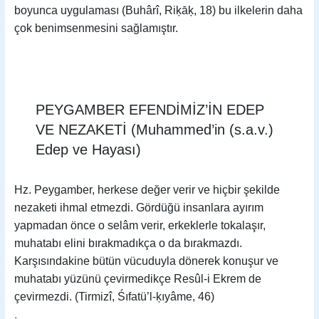
boyunca uygulaması (Buhârî, Riķāķ, 18) bu ilkelerin daha
çok benimsenmesini sağlamıştır.
PEYGAMBER EFENDİMİZ’İN EDEP
VE NEZAKETİ (Muhammed’in (s.a.v.)
Edep ve Hayası)
Hz. Peygamber, herkese değer verir ve hiçbir şekilde
nezaketi ihmal etmezdi. Gördüğü insanlara ayırım
yapmadan önce o selâm verir, erkeklerle tokalaşır,
muhatabı elini bırakmadıkça o da bırakmazdı.
Karşısındakine bütün vücuduyla dönerek konuşur ve
muhatabı yüzünü çevirmedikçe Resûl-i Ekrem de
çevirmezdi. (Tirmizî, Śıfatü’l-ķıyâme, 46)