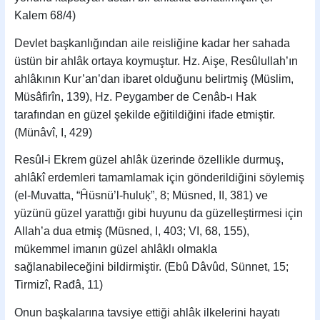
Kalem 68/4)
Devlet başkanlığından aile reisliğine kadar her sahada
üstün bir ahlâk ortaya koymuştur. Hz. Aişe, Resûlullah’ın
ahlâkının Kur’an’dan ibaret olduğunu belirtmiş (Müslim,
Müsâfirîn, 139), Hz. Peygamber de Cenâb-ı Hak
tarafından en güzel şekilde eğitildiğini ifade etmiştir.
(Münâvî, I, 429)
Resûl-i Ekrem güzel ahlâk üzerinde özellikle durmuş,
ahlâkî erdemleri tamamlamak için gönderildiğini söylemiş
(el-Muvatta, “Ĥüsnü’l-ħuluķ”, 8; Müsned, II, 381) ve
yüzünü güzel yarattığı gibi huyunu da güzelleştirmesi için
Allah’a dua etmiş (Müsned, I, 403; VI, 68, 155),
mükemmel imanın güzel ahlâklı olmakla
sağlanabileceğini bildirmiştir. (Ebû Dâvûd, Sünnet, 15;
Tirmizî, Rađâ, 11)
Onun başkalarına tavsiye ettiği ahlâk ilkelerini hayatı