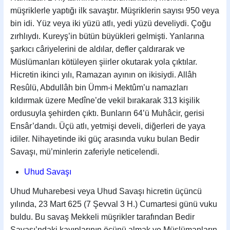
müşriklerle yaptığı ilk savaştır. Müşriklerin sayısı 950 veya
bin idi. Yüz veya iki yüzü atlı, yedi yüzü develiydi. Çoğu
zırhlıydı. Kureyş’in bütün büyükleri gelmişti. Yanlarına
şarkıcı câriyelerini de aldılar, defler çaldırarak ve
Müslümanları kötüleyen şiirler okutarak yola çıktılar.
Hicretin ikinci yılı, Ramazan ayının on ikisiydi. Allâh
Resûlü, Abdullâh bin Ümm-i Mektûm’u namazları
kıldırmak üzere Medîne’de vekil bırakarak 313 kişilik
ordusuyla şehir­den çıktı. Bunların 64’ü Muhâcir, gerisi
Ensâr’dandı. Üçü atlı, yetmişi develi, diğerleri de yaya
idiler. Nihayetinde iki güç arasında vuku bulan Bedir
Savaşı, mü’minlerin zaferiyle neticelendi.
Uhud Savaşı
Uhud Muharebesi veya Uhud Savaşı hicretin üçüncü
yılında, 23 Mart 625 (7 Şevval 3 H.) Cumartesi günü vuku
buldu. Bu savaş Mekkeli müşrikler tarafından Bedir
Savaşı’ndaki kayıplarının öcünü almak ve Müslümanların