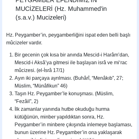
PEYGAMBER EFENDİMİZ’İN
MUCİZELERİ (Hz. Muhammed’in
(s.a.v.) Mucizeleri)
Hz. Peygamber’in, peygamberliğini ispat eden belli başlı
mûcizeler vardır.
Bir gecenin çok kısa bir anında Mescid-i Harâm’dan,
Mescid-i Aksâ’ya gitmesi ile başlayan isrâ ve mi‘rac
mûcizesi. (el-İsrâ 17/1)
Ayın iki parçaya ayrılması. (Buhârî, “Menâkıb”, 27;
Müslim, “Münâfikun” 46)
Taşın Hz. Peygamber’le konuşması. (Müslim,
“Fezâil”, 2)
İlk zamanlar yanında hutbe okuduğu hurma
kütüğünün, minber yapıldıktan sonra, Hz.
Peygamber’in minbere çıkışında inlemeye başlaması,
bunun üzerine Hz. Peygamber’in ona yaklaşarak