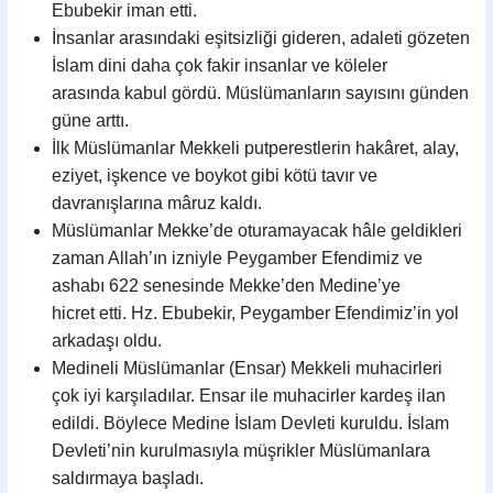
Ebubekir iman etti.
İnsanlar arasındaki eşitsizliği gideren, adaleti gözeten
İslam dini daha çok fakir insanlar ve köleler
arasında kabul gördü. Müslümanların sayısını günden
güne arttı.
İlk Müslümanlar Mekkeli putperestlerin hakâret, alay,
eziyet, işkence ve boykot gibi kötü tavır ve
davranışlarına mâruz kaldı.
Müslümanlar Mekke’de oturamayacak hâle geldikleri
zaman Allah’ın izniyle Peygamber Efendimiz ve
ashabı 622 senesinde Mekke’den Medine’ye
hicret etti. Hz. Ebubekir, Peygamber Efendimiz’in yol
arkadaşı oldu.
Medineli Müslümanlar (Ensar) Mekkeli muhacirleri
çok iyi karşıladılar. Ensar ile muhacirler kardeş ilan
edildi. Böylece Medine İslam Devleti kuruldu. İslam
Devleti’nin kurulmasıyla müşrikler Müslümanlara
saldırmaya başladı.