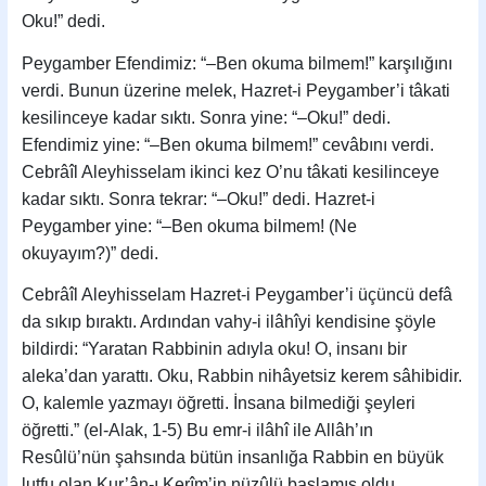
Oku!” dedi.
Peygamber Efendimiz: “–Ben okuma bilmem!” karşılığını
verdi. Bunun üzerine melek, Hazret-i Peygamber’i tâkati
kesi­linceye kadar sıktı. Sonra yine: “–Oku!” dedi.
Efendimiz yine: “–Ben okuma bilmem!” cevâbını verdi.
Cebrâîl Aleyhisselam ikinci kez O’nu tâkati kesilinceye
kadar sıktı. Sonra tekrar: “–Oku!” dedi. Hazret-i
Peygamber yine: “–Ben okuma bilmem! (Ne
okuyayım?)” dedi.
Cebrâîl Aleyhisselam Hazret-i Peygamber’i üçüncü defâ
da sıkıp bıraktı. Ardından vahy-i ilâhîyi kendisine şöyle
bildirdi: “Yaratan Rabbinin adıyla oku! O, insanı bir
aleka’dan yarattı. Oku, Rabbin nihâyetsiz kerem sâhibidir.
O, kalemle yazmayı öğretti. İnsana bilmediği şeyleri
öğretti.” (el-Alak, 1-5) Bu emr-i ilâhî ile Allâh’ın
Resûlü’nün şahsında bütün insanlığa Rabbin en büyük
lutfu olan Kur’ân-ı Kerîm’in nüzûlü başlamış oldu.