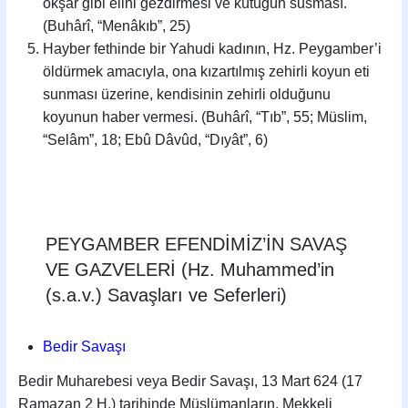
okşar gibi elini gezdirmesi ve kütüğün susması.
(Buhârî, “Menâkıb”, 25)
Hayber fethinde bir Yahudi kadının, Hz. Peygamber’i
öldürmek amacıyla, ona kızartılmış zehirli koyun eti
sunması üzerine, kendisinin zehirli olduğunu
koyunun haber vermesi. (Buhârî, “Tıb”, 55; Müslim,
“Selâm”, 18; Ebû Dâvûd, “Dıyât”, 6)
PEYGAMBER EFENDİMİZ’İN SAVAŞ
VE GAZVELERİ (Hz. Muhammed’in
(s.a.v.) Savaşları ve Seferleri)
Bedir Savaşı
Bedir Muharebesi veya Bedir Savaşı, 13 Mart 624 (17
Ramazan 2 H.) tarihinde Müslümanların, Mekkeli