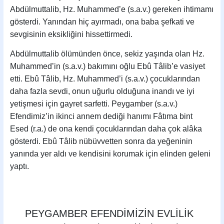
Abdülmuttalib, Hz. Muhammed’e (s.a.v.) gereken ihtimamı
gösterdi. Yanından hiç ayırmadı, ona baba şefkati ve
sevgisinin eksikliğini hissettirmedi.
Abdülmuttalib ölümünden önce, sekiz yaşında olan Hz.
Muhammed’in (s.a.v.) bakımını oğlu Ebû Tâlib’e vasiyet
etti. Ebû Tâlib, Hz. Muhammed’i (s.a.v.) çocuklarından
daha fazla sevdi, onun uğurlu olduğuna inandı ve iyi
yetişmesi için gayret sarfetti. Peygamber (s.a.v.)
Efendimiz’in ikinci annem dediği hanımı Fâtıma bint
Esed (r.a.) de ona kendi çocuklarından daha çok alâka
gösterdi. Ebû Tâlib nübüvvetten sonra da yeğeninin
yanında yer aldı ve kendisini korumak için elinden geleni
yaptı.
PEYGAMBER EFENDİMİZİN EVLİLİK