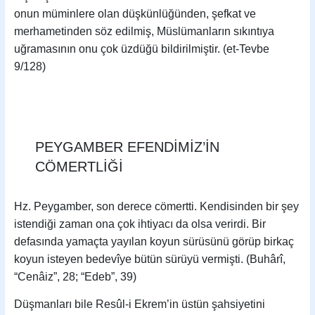
onun müminlere olan düşkünlüğünden, şefkat ve
merhametinden söz edilmiş, Müslümanların sıkıntıya
uğramasının onu çok üzdüğü bildirilmiştir. (et-Tevbe
9/128)
PEYGAMBER EFENDİMİZ’İN
CÖMERTLİĞİ
Hz. Peygamber, son derece cömertti. Kendisinden bir şey
istendiği zaman ona çok ihtiyacı da olsa verirdi. Bir
defasında yamaçta yayılan koyun sürüsünü görüp birkaç
koyun isteyen bedevîye bütün sürüyü vermişti. (Buhârî,
“Cenâiz”, 28; “Edeb”, 39)
Düşmanları bile Resûl-i Ekrem’in üstün şahsiyetini